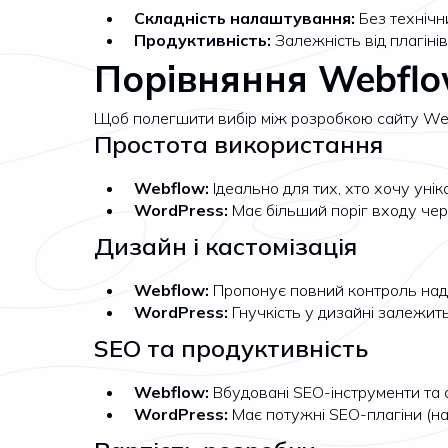
Складність налаштування:
Без технічн
Продуктивність:
Залежність від плагінів
Порівняння Webflo
Щоб полегшити вибір між розробкою сайту Webfl
Простота використання
Webflow:
Ідеально для тих, хто хочу унік
WordPress:
Має більший поріг входу чере
Дизайн і кастомізація
Webflow:
Пропонує повний контроль над д
WordPress:
Гнучкість у дизайні залежить
SEO та продуктивність
Webflow:
Вбудовані SEO-інструменти та о
WordPress:
Має потужні SEO-плагіни (нап