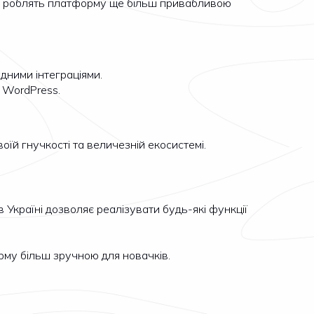
аці, роблять платформу ще більш привабливою
дними інтеграціями.
 WordPress.
їй гнучкості та величезній екосистемі.
в Україні дозволяє реалізувати будь-які функції
форму більш зручною для новачків.