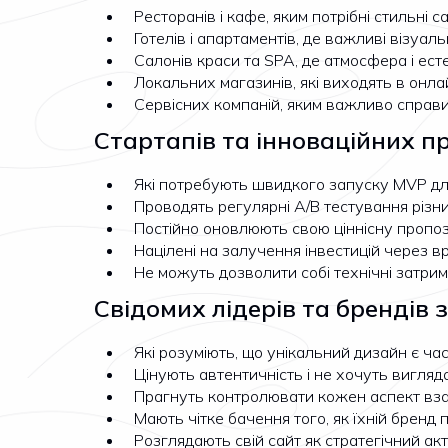
Ресторанів і кафе, яким потрібні стильні
Готелів і апартаментів, де важливі візуа
Салонів краси та SPA, де атмосфера і ест
Локальних магазинів, які виходять в онл
Сервісних компаній, яким важливо справ
Стартапів та інноваційних п
Які потребують швидкого запуску MVP для
Проводять регулярні A/B тестування різни
Постійно оновлюють свою ціннісну пропози
Націлені на залучення інвестицій через 
Не можуть дозволити собі технічні затри
Свідомих лідерів та брендів 
Які розуміють, що унікальний дизайн є ча
Цінують автентичність і не хочуть вигля
Прагнуть контролювати кожен аспект взає
Мають чітке бачення того, як їхній бренд
Розглядають свій сайт як стратегічний акт