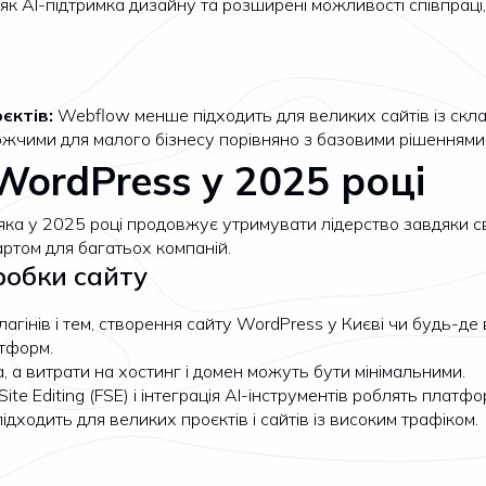
кі як AI-підтримка дизайну та розширені можливості співпр
єктів:
Webflow менше підходить для великих сайтів із скла
ожчими для малого бізнесу порівняно з базовими рішеннями
ordPress у 2025 році
яка у 2025 році продовжує утримувати лідерство завдяки сво
ртом для багатьох компаній.
робки сайту
агінів і тем, створення сайту WordPress у Києві чи будь-де 
атформ.
 а витрати на хостинг і домен можуть бути мінімальними.
ite Editing (FSE) і інтеграція AI-інструментів роблять плат
дходить для великих проєктів і сайтів із високим трафіком.