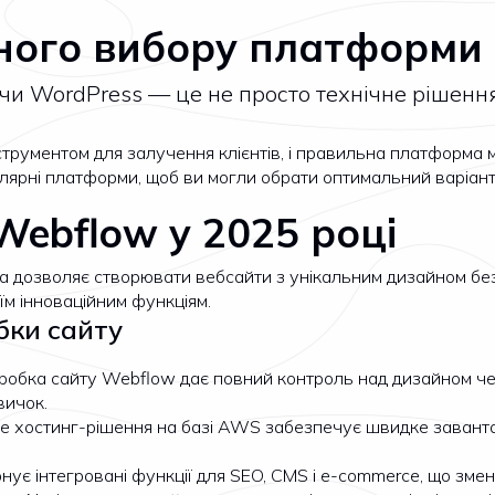
ого вибору платформи 
чи WordPress — це не просто технічне рішення
трументом для залучення клієнтів, і правильна платформа 
лярні платформи, щоб ви могли обрати оптимальний варіан
ebflow у 2025 році
 дозволяє створювати вебсайти з унікальним дизайном без 
м інноваційним функціям.
бки сайту
обка сайту Webflow дає повний контроль над дизайном чер
вичок.
 хостинг-рішення на базі AWS забезпечує швидке заванта
ує інтегровані функції для SEO, CMS і e-commerce, що змен