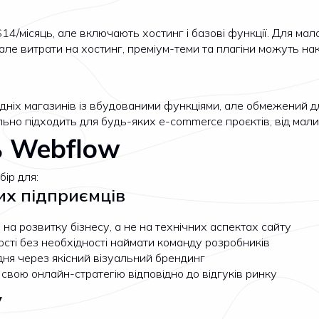
14/місяць, але включають хостинг і базові функції. Для ма
але витрати на хостинг, преміум-теми та плагіни можуть на
дніх магазинів із вбудованими функціями, але обмежений д
но підходить для будь-яких e-commerce проєктів, від мали
ь Webflow
ір для:
их підприємців
я на розвитку бізнесу, а не на технічних аспектах сайту
сті без необхідності наймати команду розробників
дня через якісний візуальний брендинг
вою онлайн-стратегію відповідно до відгуків ринку
у