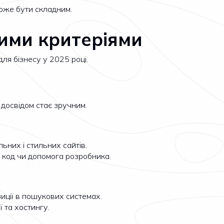
оже бути складним.
вими критеріями
ля бізнесу у 2025 році.
 досвідом стає зручним.
ьних і стильних сайтів.
ен код чи допомога розробника.
иції в пошукових системах.
 та хостингу.