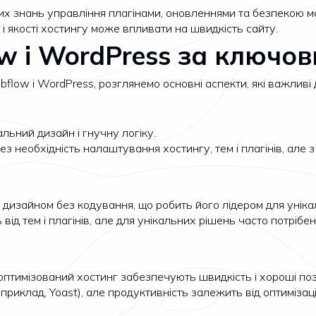
их знань управління плагінами, оновленнями та безпекою м
 і якості хостингу може впливати на швидкість сайту.
w і WordPress за ключо
ow і WordPress, розглянемо основні аспекти, які важливі д
альний дизайн і гнучну логіку.
з необхідність налаштування хостингу, тем і плагінів, але з
изайном без кодування, що робить його лідером для унікал
 від тем і плагінів, але для унікальних рішень часто потріб
птимізований хостинг забезпечують швидкість і хороші поз
риклад, Yoast), але продуктивність залежить від оптимізації