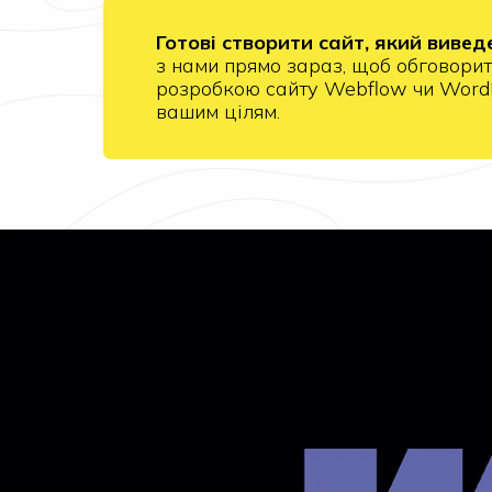
Готові створити сайт, який вивед
з нами прямо зараз, щоб обговори
розробкою сайту Webflow чи WordPr
вашим цілям.