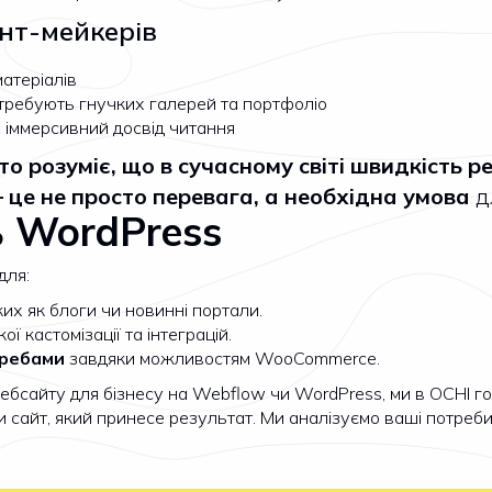
ент-мейкерів
атеріалів
отребують гнучких галерей та портфоліо
и іммерсивний досвід читання
то розуміє, що в сучасному світі швидкість ре
це не просто перевага, а необхідна умова
дл
ь WordPress
для:
аких як блоги чи новинні портали.
ої кастомізації та інтеграцій.
требами
завдяки можливостям WooCommerce.
вебсайту для бізнесу на Webflow чи WordPress, ми в OCHI г
и сайт, який принесе результат. Ми аналізуємо ваші потреб