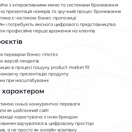
 сайти з інтерактивними меню та системами бронювання
льна презентація номерів та зручний процес бронювання
етика є частиною бізнес-пропозиції
айн і потребують якісного цифрового представництва
ити професійне перше враження на клієнтів
роєктів
 перевірки бізнес-гіпотез
х версій лендінгів
цію в процесі пошуку product-market fit
вражаючу презентацію продукту
мки при масштабуванні
з характером
стиною їхньої конкурентної переваги
дати як шаблонний сайт
модії користувача з їхнім брендом
 повинен відчуватися в цифровому просторі
ив, а не просто як онлайн-візитівку