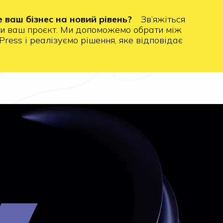
е ваш бізнес на новий рівень?
Зв’яжіться
ти ваш проєкт. Ми допоможемо обрати між
ess і реалізуємо рішення, яке відповідає