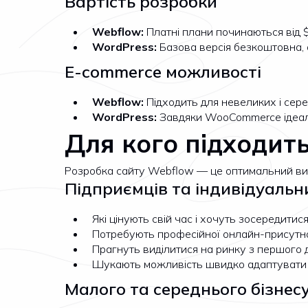
Вартість розробки
Webflow:
Платні плани починаються від $
WordPress:
Базова версія безкоштовна, 
E-commerce можливості
Webflow:
Підходить для невеликих і сере
WordPress:
Завдяки WooCommerce ідеаль
Для кого підходит
Розробка сайту Webflow — це оптимальний виб
Підприємців та індивідуальн
Які цінують свій час і хочуть зосередитис
Потребують професійної онлайн-присутно
Прагнуть виділитися на ринку з першого 
Шукають можливість швидко адаптувати с
Малого та середнього бізнес