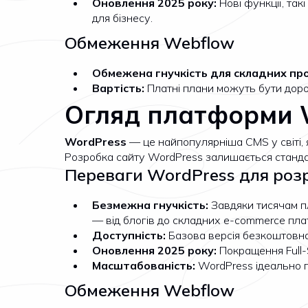
Оновлення 2025 року:
Нові функції, та
для бізнесу.
Обмеження Webflow
Обмежена гнучкість для складних про
Вартість:
Платні плани можуть бути дор
Огляд платформи W
WordPress
— це найпопулярніша CMS у світі, 
Розробка сайту WordPress залишається станда
Переваги WordPress для роз
Безмежна гнучкість:
Завдяки тисячам пл
— від блогів до складних e-commerce пл
Доступність:
Базова версія безкоштовна,
Оновлення 2025 року:
Покращення Full-S
Масштабованість:
WordPress ідеально пі
Обмеження Webflow