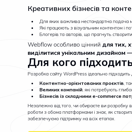
Креативних бізнесів та конт
Для яких важлива нестандартна подача м
Які працюють з візуальним контентом і п
Блогерів та авторів, що прагнуть створит
Webflow особливо цінний
для тих, х
виділитися унікальним дизайном — 
Для кого підходит
Розробка сайту WordPress ідеально підходить 
Контентно-орієнтованих проєктів
, т
Великих компаній
, які потребують глибок
Бізнесів із складними e-commerce по
Незалежно від того, чи обираєте ви розробку 
роботи з обома платформами і знає, як створит
забезпечуємо підтримку на всіх етапах.