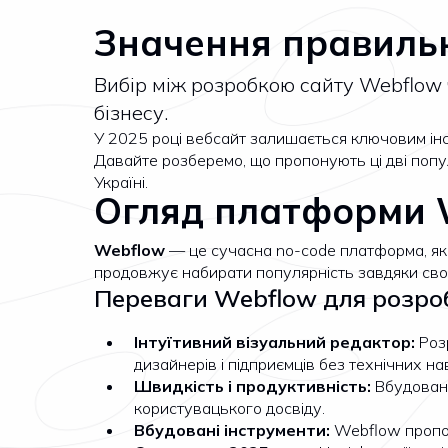
Значення правильн
Вибір між розробкою сайту Webflow 
бізнесу.
У 2025 році вебсайт залишається ключовим інс
Давайте розберемо, що пропонують ці дві попу
Україні.
Огляд платформи W
Webflow
— це сучасна no-code платформа, яка
продовжує набирати популярність завдяки свої
Переваги Webflow для розро
Інтуїтивний візуальний редактор:
Розр
дизайнерів і підприємців без технічних на
Швидкість і продуктивність:
Вбудоване
користувацького досвіду.
Вбудовані інструменти:
Webflow пропон