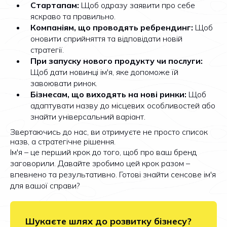
Стартапам:
Щоб одразу заявити про себе
яскраво та правильно.
Компаніям, що проводять ребрендинг:
Щоб
оновити сприйняття та відповідати новій
стратегії.
При запуску нового продукту чи послуги:
Щоб дати новинці ім'я, яке допоможе їй
завоювати ринок.
Бізнесам, що виходять на нові ринки:
Щоб
адаптувати назву до місцевих особливостей або
знайти універсальний варіант.
Звертаючись до нас, ви отримуєте не просто список
назв, а стратегічне рішення.
Ім'я – це перший крок до того, щоб про ваш бренд
заговорили. Давайте зробимо цей крок разом –
впевнено та результативно. Готові знайти сенсове ім'я
для вашої справи?
Шукаєте шлях до розвитку бізнесу?