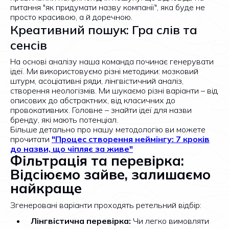
питання "як придумати назву компанії", яка буде не
просто красивою, а й доречною.
Креативний пошук: Гра слів та
сенсів
На основі аналізу наша команда починає генерувати
ідеї. Ми використовуємо різні методики: мозковий
штурм, асоціативні ряди, лінгвістичний аналіз,
створення неологізмів. Ми шукаємо різні варіанти – від
описових до абстрактних, від класичних до
провокативних. Головне – знайти ідеї для назви
бренду, які мають потенціал.
Більше детально про нашу методологію ви можете
прочитати
"Процес створення неймінгу: 7 кроків
до назви, що чіпляє за живе"
Фільтрація та перевірка:
Відсіюємо зайве, залишаємо
найкраще
Згенеровані варіанти проходять ретельний відбір:
Лінгвістична перевірка:
Чи легко вимовляти