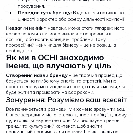
просування.
Передає суть бренду:
В ідеалі, ім'я натякає на
цінності, характер або сферу діяльності компанії.
Невдалий неймінг, навпаки, може стати тягарем: його
важко запам'ятати, воно викликає неправильні
асоціації або навіть юридичні проблеми. Тому
професійний неймінг для бізнесу – це не розкіш, а
необхідність.
Як ми в OCHI знаходимо
імена, що влучають у ціль
Створення назви бренду
– це творчий процес, що
базується на глибокому аналізі та стратегії. Ми не
просто генеруємо випадкові слова, а шукаємо ім'я, яке
буде жити та працювати на вас роками.
Занурення: Розуміємо ваш всесвіт
Все починається з розмови. Ми хочемо зрозуміти ваш
бізнес зсередини: його історію, цінності, амбіції, цільову
аудиторію, конкурентне поле. Ми аналізуємо ринок,
тренди та культурний контекст, щоб знайти
правильний напрямок для пошуку. Це відповідь на