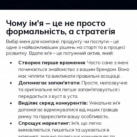
Чому ім'я – це не просто
формальність, а стратегія
Вибір імені для компанії, продукту чи послуги – це
одне з найважливіших рішень на старті та в процесі
розвитку. Вдале ім'я – це потужний актив, який:
Створює перше враження
: Часто саме з імені
починається знайомство з вашим брендом. Воно
має чіпляти та викликати правильні асоціації.
Допомагає запам'ятати
: Просте, милозвучне
та оригінальне ім'я легше запам'ятовується і
передається з вуст в уста.
Виділяє серед конкурентів:
Унікальне ім'я
допомагає відмежуватися від інших гравців
ринку та підкреслити вашу особливість.
Спрощує маркетинг:
Ім'я, що легко
вимовляється, пишеться та шукається в
інтернеті, значно полегшує комунікацію та