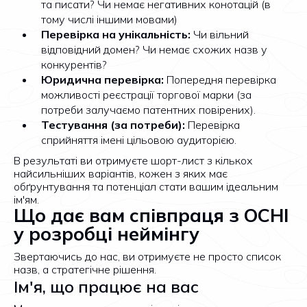
та писати? Чи немає негативних конотацій (в
тому числі іншими мовами)
Перевірка на унікальність:
Чи вільний
відповідний домен? Чи немає схожих назв у
конкурентів?
Юридична перевірка:
Попередня перевірка
можливості реєстрації торгової марки (за
потреби залучаємо патентних повірених).
Тестування (за потреби):
Перевірка
сприйняття імені цільовою аудиторією.
В результаті ви отримуєте шорт-лист з кількох
найсильніших варіантів, кожен з яких має
обґрунтування та потенціал стати вашим ідеальним
ім'ям.
Що дає вам співпраця з OCHI
у розробці неймінгу
Звертаючись до нас, ви отримуєте не просто список
назв, а стратегічне рішення.
Ім'я, що працює на вас